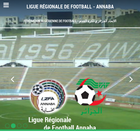
LIGUE RÉGIONALE DE FOOTBALL - ANNABA
FÉDÉRATION ALGÉRIENNE DE FOOTBALL - الاتحاد الجزائري لكرة القدم
Ligue Régionale
de Football Annaba
www.LRF-Annaba.org