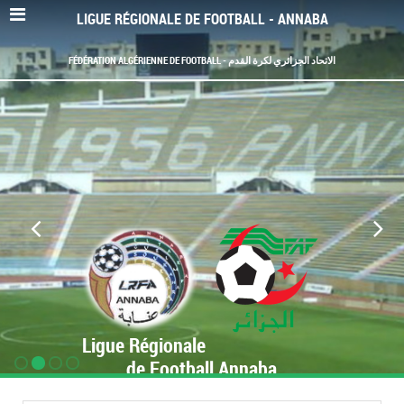
LIGUE RÉGIONALE DE FOOTBALL - ANNABA
FÉDÉRATION ALGÉRIENNE DE FOOTBALL - الاتحاد الجزائري لكرة القدم
Ligue Régionale
de Football Annaba
www.LRF-Annaba.org