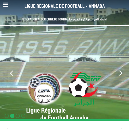
LIGUE RÉGIONALE DE FOOTBALL - ANNABA
FÉDÉRATION ALGÉRIENNE DE FOOTBALL - الاتحاد الجزائري لكرة القدم
Ligue Régionale
de Football Annaba
www.LRF-Annaba.org