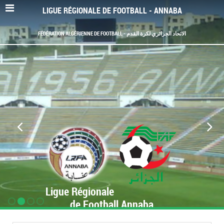
LIGUE RÉGIONALE DE FOOTBALL - ANNABA
FÉDÉRATION ALGÉRIENNE DE FOOTBALL - الاتحاد الجزائري لكرة القدم
Ligue Régionale
de Football Annaba
www.LRF-Annaba.org