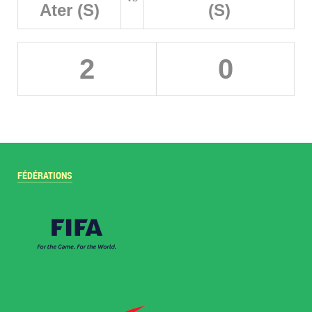
Ater (S)
(S)
2
0
FÉDÉRATIONS