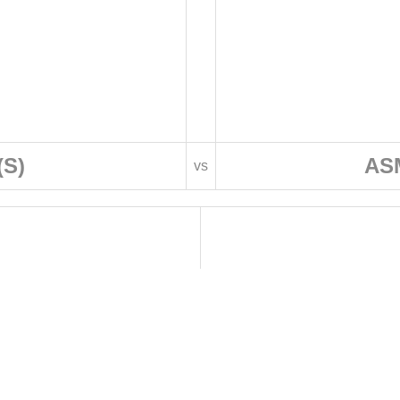
(S)
ASM
vs
 DE FOOTBALL
LIGUES DE WILAYA DE FOOTBALL