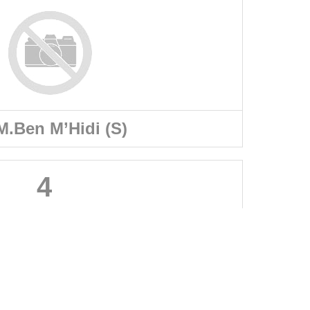
.Ben M’Hidi (S)
4
A PROPOS DU SITE