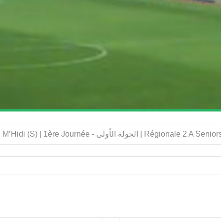
Rapport du match: HB.Nechmaya (S) - ASM.Ben M’Hidi (S) | 1ère Journée -  الأولى