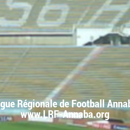
igue Régionale de Football Anna
www.LRF-Annaba.org