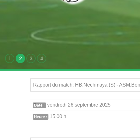
1
2
3
4
vendredi 26 septembre 2025
Date :
15:00 h
Heure :