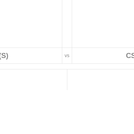
(S)
CS
vs
 DE FOOTBALL
LIGUES DE WILAYA DE FOOTBALL