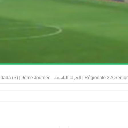
Rapport du match: HB.Nechmaya (S) - CSA.Heddada (S) | 9ème Journée - التاسعة