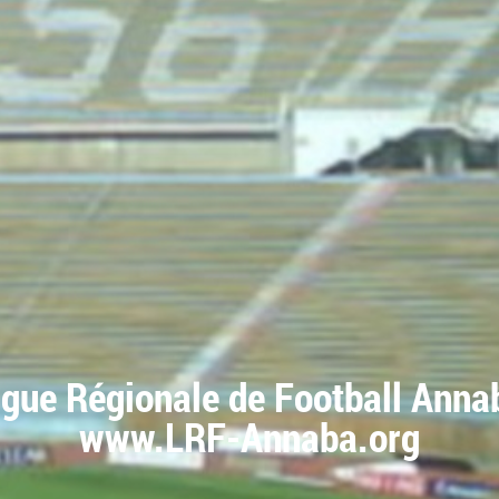
igue Régionale de Football Anna
www.LRF-Annaba.org