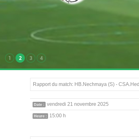
1
2
3
4
vendredi 21 novembre 2025
Date :
15:00 h
Heure :