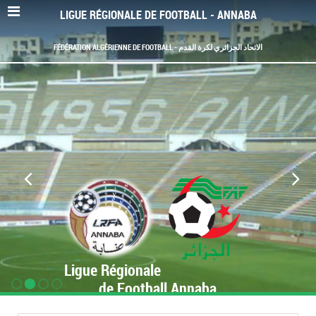
LIGUE RÉGIONALE DE FOOTBALL - ANNABA
FÉDÉRATION ALGÉRIENNE DE FOOTBALL - الاتحاد الجزائري لكرة القدم
Ligue Régionale
de Football Annaba
www.LRF-Annaba.org