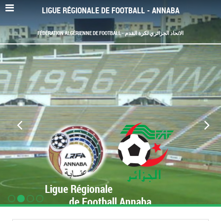
LIGUE RÉGIONALE DE FOOTBALL - ANNABA
FÉDÉRATION ALGÉRIENNE DE FOOTBALL - الاتحاد الجزائري لكرة القدم
Ligue Régionale
de Football Annaba
www.LRF-Annaba.org