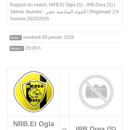
Rapport du match: NRB.El Ogla (S) - IRB.Drea (S) |
16ème Journée - الجولة السادسة عشر | Régionale 2 A
Seniors 2025/2026
vendredi 09 janvier 2026
Date :
15:00 h
Heure :
NRB.El Ogla
IRB.Drea (S)
vs