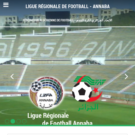
LIGUE RÉGIONALE DE FOOTBALL - ANNABA
FÉDÉRATION ALGÉRIENNE DE FOOTBALL - الاتحاد الجزائري لكرة القدم
Ligue Régionale
de Football Annaba
www.LRF-Annaba.org