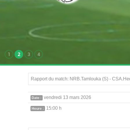
1
2
3
4
Rapport du match: NRB.Tamlouka (S) - CSA.Hed
vendredi 13 mars 2026
Date :
15:00 h
Heure :