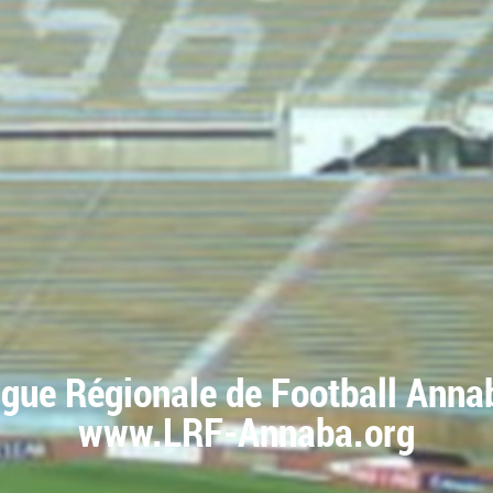
igue Régionale de Football Anna
www.LRF-Annaba.org