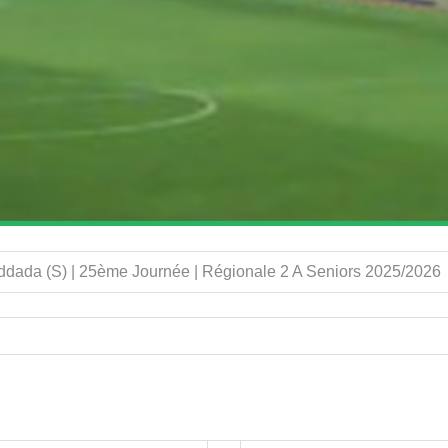
dada (S) | 25ème Journée | Régionale 2 A Seniors 2025/2026