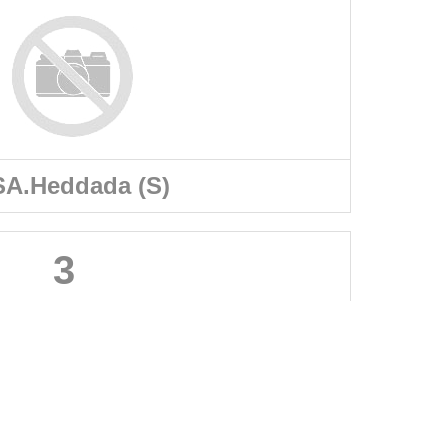
A.Heddada (S)
3
A PROPOS DU SITE