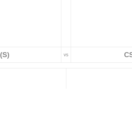
(S)
CS
vs
 DE FOOTBALL
LIGUES DE WILAYA DE FOOTBALL