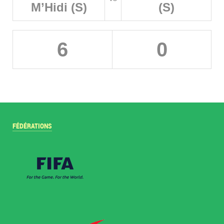
M’Hidi (S)
(S)
6
0
FÉDÉRATIONS