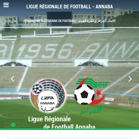
LIGUE RÉGIONALE DE FOOTBALL - ANNABA
FÉDÉRATION ALGÉRIENNE DE FOOTBALL - الاتحاد الجزائري لكرة القدم
Ligue Régionale
de Football Annaba
www.LRF-Annaba.org