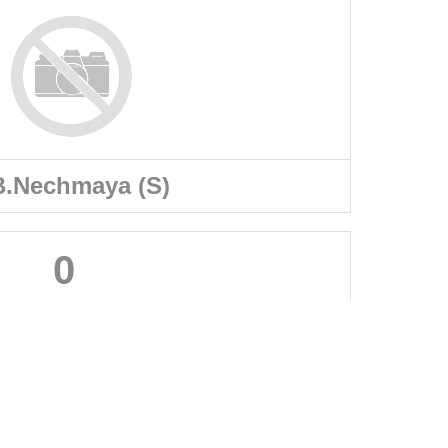
.Nechmaya (S)
0
A PROPOS DU SITE