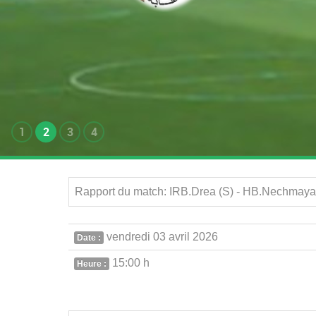
1
2
3
4
Rapport du match: IRB.Drea (S) - HB.Nechmaya 
vendredi 03 avril 2026
Date :
15:00 h
Heure :