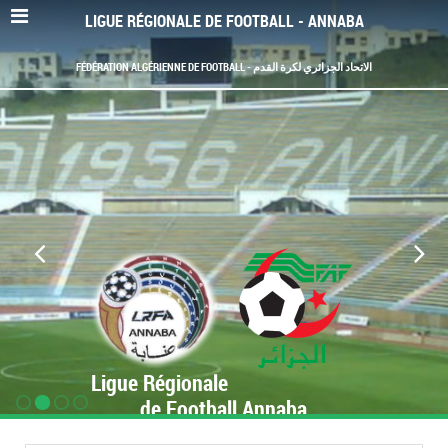
LIGUE RÉGIONALE DE FOOTBALL - ANNABA
FÉDÉRATION ALGÉRIENNE DE FOOTBALL - الاتحاد الجزائري لكرة القدم
Ligue Régionale
de Football Annaba
www.LRF-Annaba.org