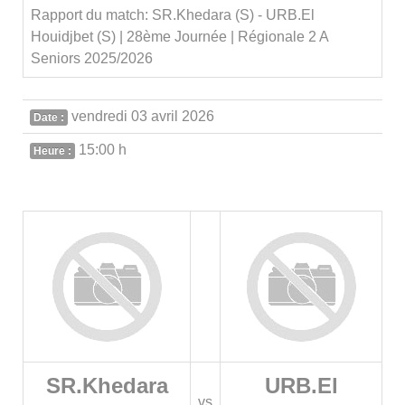
Rapport du match: SR.Khedara (S) - URB.El
Houidjbet (S) | 28ème Journée | Régionale 2 A
Seniors 2025/2026
vendredi 03 avril 2026
Date :
15:00 h
Heure :
SR.Khedara
URB.El
vs