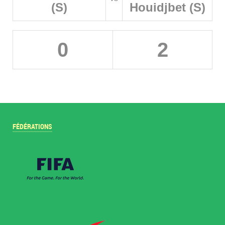
(S)
Houidjbet (S)
0
2
FÉDÉRATIONS