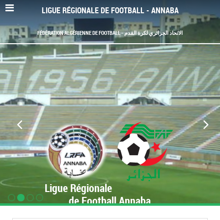
LIGUE RÉGIONALE DE FOOTBALL - ANNABA
FÉDÉRATION ALGÉRIENNE DE FOOTBALL - الاتحاد الجزائري لكرة القدم
Ligue Régionale
de Football Annaba
www.LRF-Annaba.org