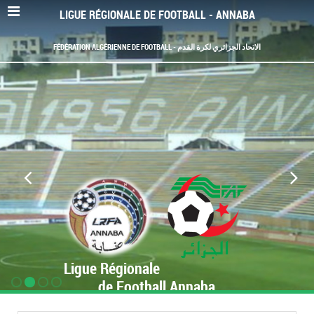
LIGUE RÉGIONALE DE FOOTBALL - ANNABA
FÉDÉRATION ALGÉRIENNE DE FOOTBALL - الاتحاد الجزائري لكرة القدم
Ligue Régionale
de Football Annaba
www.LRF-Annaba.org