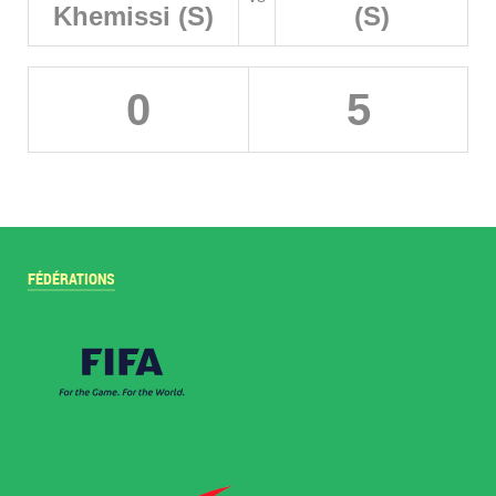
Khemissi (S)
(S)
0
5
FÉDÉRATIONS