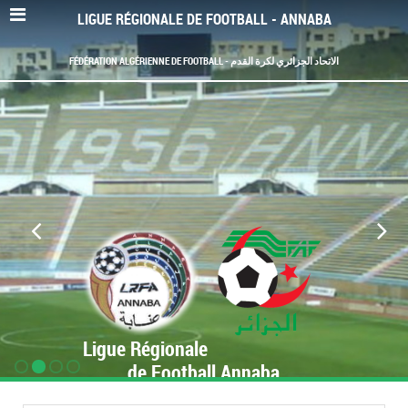
LIGUE RÉGIONALE DE FOOTBALL - ANNABA
FÉDÉRATION ALGÉRIENNE DE FOOTBALL - الاتحاد الجزائري لكرة القدم
Ligue Régionale
de Football Annaba
www.LRF-Annaba.org