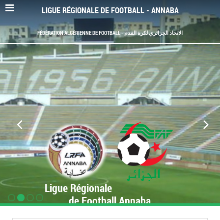
LIGUE RÉGIONALE DE FOOTBALL - ANNABA
FÉDÉRATION ALGÉRIENNE DE FOOTBALL - الاتحاد الجزائري لكرة القدم
Ligue Régionale
de Football Annaba
www.LRF-Annaba.org