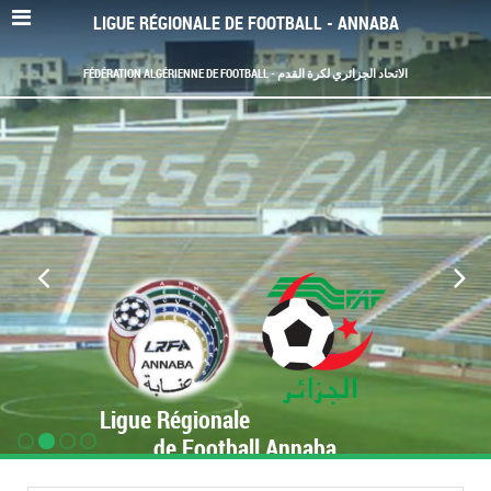
LIGUE RÉGIONALE DE FOOTBALL - ANNABA
FÉDÉRATION ALGÉRIENNE DE FOOTBALL - الاتحاد الجزائري لكرة القدم
Ligue Régionale
de Football Annaba
www.LRF-Annaba.org