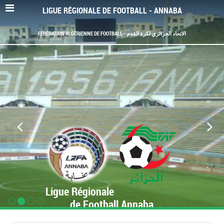
LIGUE RÉGIONALE DE FOOTBALL - ANNABA
FÉDÉRATION ALGÉRIENNE DE FOOTBALL - الاتحاد الجزائري لكرة القدم
Ligue Régionale
de Football Annaba
www.LRF-Annaba.org