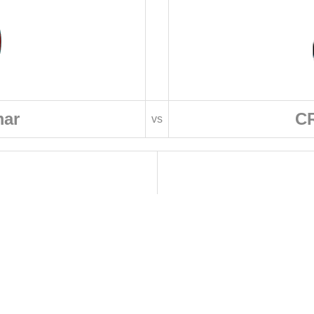
mar
CR
vs
 DE FOOTBALL
LIGUES DE WILAYA DE FOOTBALL
de Football Professionnelle
Annaba
Guelma