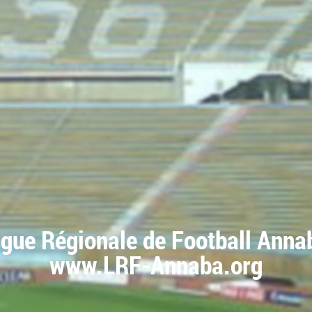
igue Régionale de Football Anna
www.LRF-Annaba.org