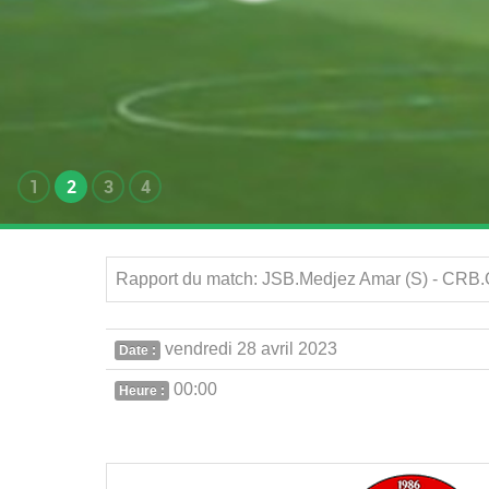
1
2
3
4
Rapport du match: JSB.Medjez Amar (S) - CRB.O
vendredi 28 avril 2023
Date :
00:00
Heure :