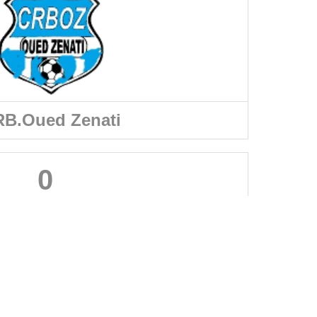
B.Oued Zenati
0
A PROPOS DU SITE
Les clubs doivent puiser dans ce site