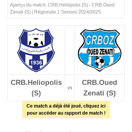
Aperçu du match: CRB.Heliopolis (S) - CRB.Oued
Zenati (S) | Régionale 1 Seniors 2024/2025
CRB.Heliopolis
CRB.Oued
vs
(S)
Zenati (S)
Ce match a déjà été joué, cliquez ici
pour accéder au rapport de match !