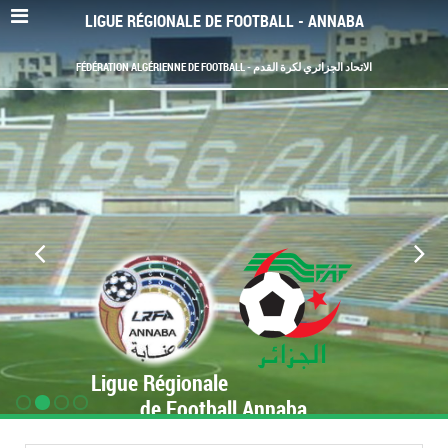
LIGUE RÉGIONALE DE FOOTBALL - ANNABA
FÉDÉRATION ALGÉRIENNE DE FOOTBALL - الاتحاد الجزائري لكرة القدم
Ligue Régionale
de Football Annaba
www.LRF-Annaba.org