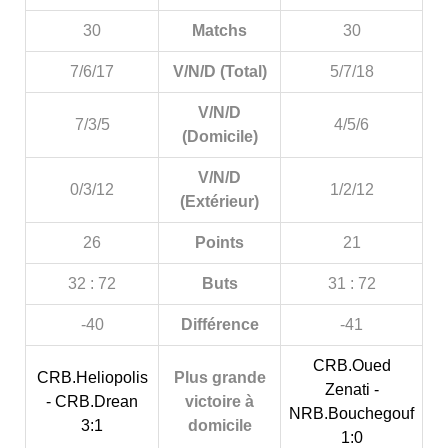
30
Matchs
30
7/6/17
V/N/D (Total)
5/7/18
V/N/D
7/3/5
4/5/6
(Domicile)
V/N/D
0/3/12
1/2/12
(Extérieur)
26
Points
21
32 : 72
Buts
31 : 72
-40
Différence
-41
CRB.Oued
CRB.Heliopolis
Plus grande
Zenati -
- CRB.Drean
victoire à
NRB.Bouchegouf
3:1
domicile
1:0