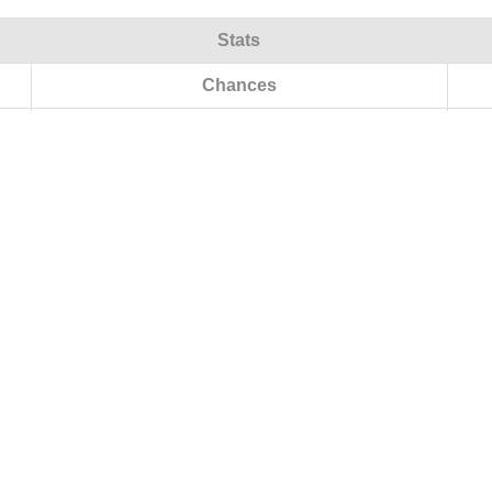
Stats
Chances
Classement actuel
Matchs
V/N/D (Total)
V/N/D (Domicile)
V/N/D (Extérieur)
Points
Buts
Différence
Plus grande victoire à domicile