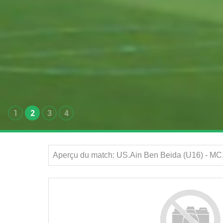
1
2
3
4
Aperçu du match: US.Ain Ben Beida (U16) - MC