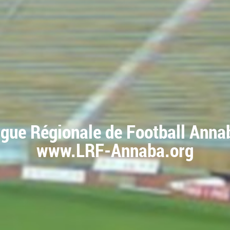
igue Régionale de Football Anna
www.LRF-Annaba.org