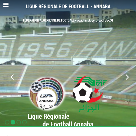
LIGUE RÉGIONALE DE FOOTBALL - ANNABA
FÉDÉRATION ALGÉRIENNE DE FOOTBALL - الاتحاد الجزائري لكرة القدم
Ligue Régionale
de Football Annaba
www.LRF-Annaba.org