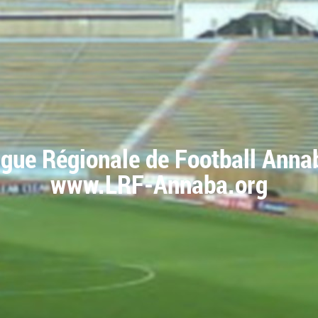
igue Régionale de Football Anna
www.LRF-Annaba.org