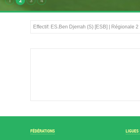
1
2
3
4
Effectif: ES.Ben Djerrah (S) [ESB] | Régionale 
FÉDÉRATIONS
LIGUES