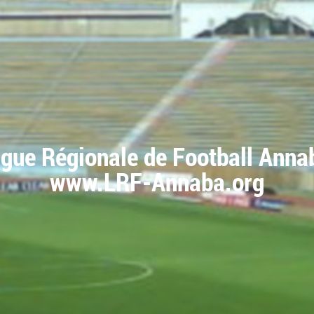
igue Régionale de Football Anna
www.LRF-Annaba.org