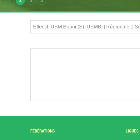
1
2
3
4
Effectif: USM.Bouni (S) [USMB] | Régionale 1 S
FÉDÉRATIONS
LIGUES