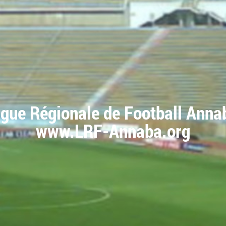
igue Régionale de Football Anna
www.LRF-Annaba.org