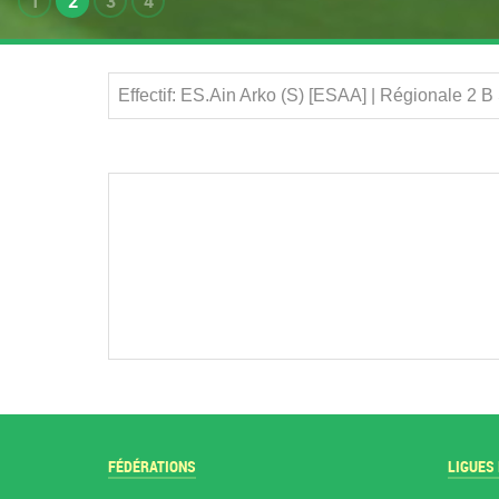
1
2
3
4
Effectif: ES.Ain Arko (S) [ESAA] | Régionale 2 
FÉDÉRATIONS
LIGUES