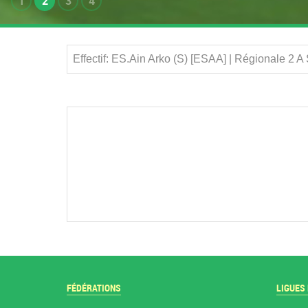
1
2
3
4
Effectif: ES.Ain Arko (S) [ESAA] | Régionale 2 
FÉDÉRATIONS
LIGUES