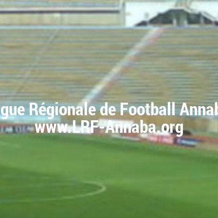
igue Régionale de Football Anna
www.LRF-Annaba.org