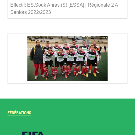
Effectif: ES.Souk Ahras (S) [ESSA] | Régionale 2 A
Seniors 2022/2023
FÉDÉRATIONS