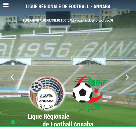
LIGUE RÉGIONALE DE FOOTBALL - ANNABA
FÉDÉRATION ALGÉRIENNE DE FOOTBALL - الاتحاد الجزائري لكرة القدم
Ligue Régionale
de Football Annaba
www.LRF-Annaba.org