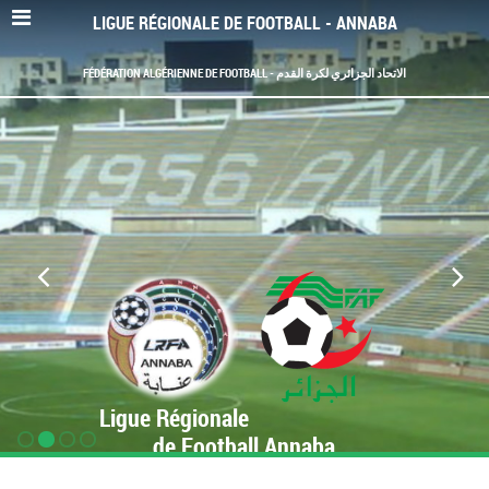
LIGUE RÉGIONALE DE FOOTBALL - ANNABA
FÉDÉRATION ALGÉRIENNE DE FOOTBALL - الاتحاد الجزائري لكرة القدم
Ligue Régionale
de Football Annaba
www.LRF-Annaba.org