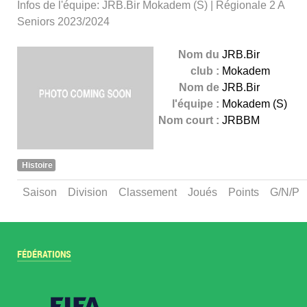
Infos de l'équipe: JRB.Bir Mokadem (S) | Régionale 2 A
Seniors 2023/2024
Nom du
JRB.Bir
club :
Mokadem
Nom de
JRB.Bir
l'équipe :
Mokadem (S)
Nom court :
JRBBM
Histoire
Saison
Division
Classement
Joués
Points
G/N/P
FÉDÉRATIONS