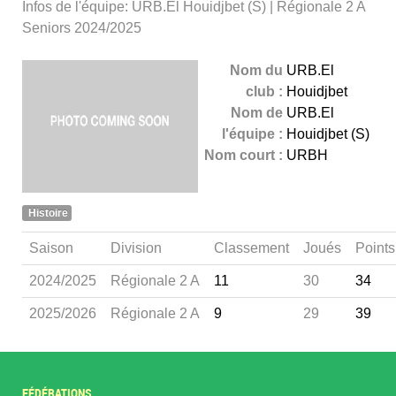
Infos de l'équipe: URB.El Houidjbet (S) | Régionale 2 A
Seniors 2024/2025
Nom du
URB.El
club :
Houidjbet
Nom de
URB.El
l'équipe :
Houidjbet (S)
Nom court :
URBH
Histoire
Saison
Division
Classement
Joués
Points
2024/2025
Régionale 2 A
11
30
34
2025/2026
Régionale 2 A
9
29
39
FÉDÉRATIONS