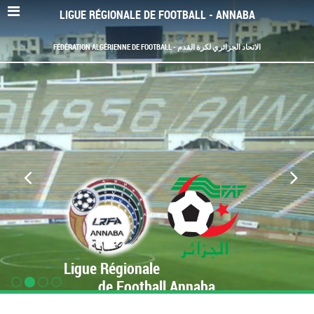
LIGUE RÉGIONALE DE FOOTBALL - ANNABA
FÉDÉRATION ALGÉRIENNE DE FOOTBALL - الاتحاد الجزائري لكرة القدم
Ligue Régionale
de Football Annaba
www.LRF-Annaba.org