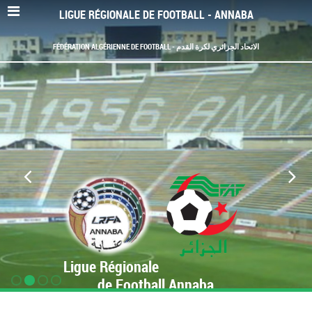
LIGUE RÉGIONALE DE FOOTBALL - ANNABA
FÉDÉRATION ALGÉRIENNE DE FOOTBALL - الاتحاد الجزائري لكرة القدم
Ligue Régionale
de Football Annaba
www.LRF-Annaba.org