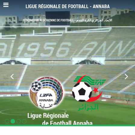
LIGUE RÉGIONALE DE FOOTBALL - ANNABA
FÉDÉRATION ALGÉRIENNE DE FOOTBALL - الاتحاد الجزائري لكرة القدم
Ligue Régionale
de Football Annaba
www.LRF-Annaba.org