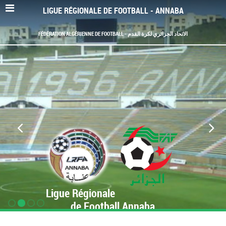
LIGUE RÉGIONALE DE FOOTBALL - ANNABA
FÉDÉRATION ALGÉRIENNE DE FOOTBALL - الاتحاد الجزائري لكرة القدم
Ligue Régionale
de Football Annaba
www.LRF-Annaba.org