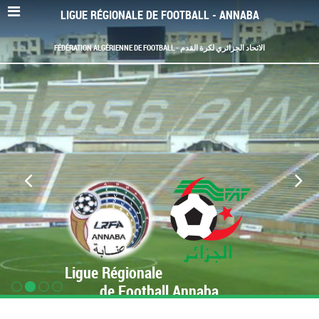
LIGUE RÉGIONALE DE FOOTBALL - ANNABA
FÉDÉRATION ALGÉRIENNE DE FOOTBALL - الاتحاد الجزائري لكرة القدم
Ligue Régionale
de Football Annaba
www.LRF-Annaba.org