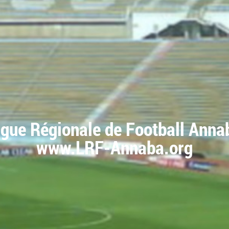
igue Régionale de Football Anna
www.LRF-Annaba.org