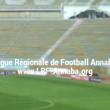
igue Régionale de Football Anna
www.LRF-Annaba.org