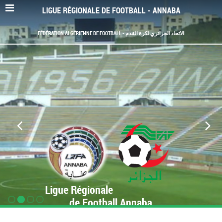
LIGUE RÉGIONALE DE FOOTBALL - ANNABA
FÉDÉRATION ALGÉRIENNE DE FOOTBALL - الاتحاد الجزائري لكرة القدم
Ligue Régionale
de Football Annaba
www.LRF-Annaba.org