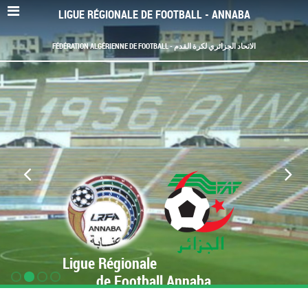
LIGUE RÉGIONALE DE FOOTBALL - ANNABA
FÉDÉRATION ALGÉRIENNE DE FOOTBALL - الاتحاد الجزائري لكرة القدم
Ligue Régionale
de Football Annaba
www.LRF-Annaba.org