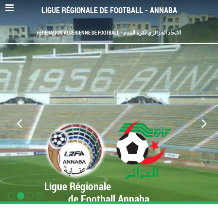
LIGUE RÉGIONALE DE FOOTBALL - ANNABA
FÉDÉRATION ALGÉRIENNE DE FOOTBALL - الاتحاد الجزائري لكرة القدم
Ligue Régionale
de Football Annaba
www.LRF-Annaba.org