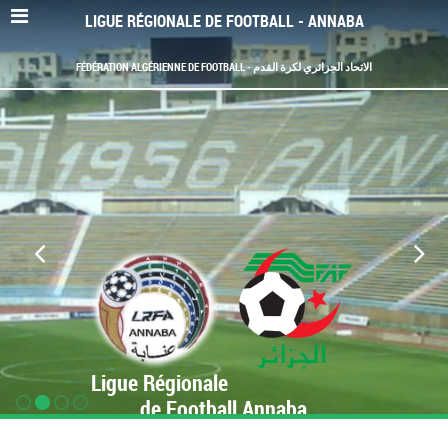
LIGUE RÉGIONALE DE FOOTBALL - ANNABA
FÉDÉRATION ALGÉRIENNE DE FOOTBALL - الاتحاد الجزائري لكرة القدم
Ligue Régionale
de Football Annaba
www.LRF-Annaba.org