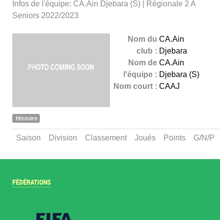
Infos de l'équipe: CA.Ain Djebara (S) | Régionale 2 A
Seniors 2022/2023
Nom du
CA.Ain
club :
Djebara
Nom de
CA.Ain
l'équipe :
Djebara (S)
Nom court :
CAAJ
Histoire
Saison
Division
Classement
Joués
Points
G/N/P
FÉDÉRATIONS