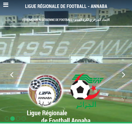
LIGUE RÉGIONALE DE FOOTBALL - ANNABA
FÉDÉRATION ALGÉRIENNE DE FOOTBALL - الاتحاد الجزائري لكرة القدم
Ligue Régionale
de Football Annaba
www.LRF-Annaba.org