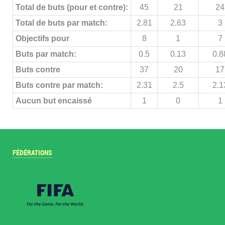
Total de buts (pour et contre):
45
21
24
Total de buts par match:
2.81
2.63
3
Objectifs pour
8
1
7
Buts par match:
0.5
0.13
0.8
Buts contre
37
20
17
Buts contre par match:
2.31
2.5
2.1
Aucun but encaissé
1
0
1
FÉDÉRATIONS