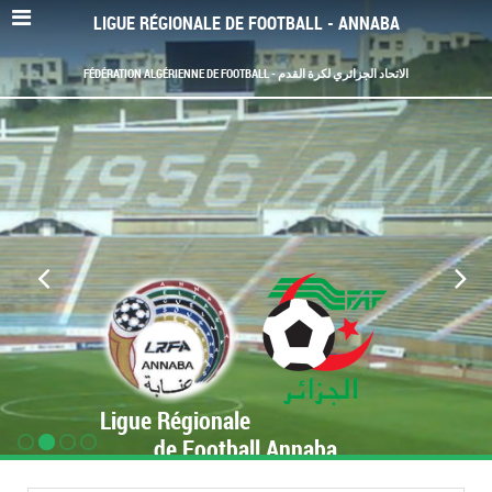
LIGUE RÉGIONALE DE FOOTBALL - ANNABA
FÉDÉRATION ALGÉRIENNE DE FOOTBALL - الاتحاد الجزائري لكرة القدم
Ligue Régionale
de Football Annaba
www.LRF-Annaba.org