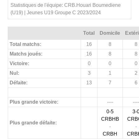
Statistiques de l'équipe: CRB.Houari Boumediene
(U19) | Jeunes U19 Groupe C 2023/2024
Total
Domicile
Extér
Total matchs:
16
8
8
Matchs joués:
16
8
8
Victoire:
0
0
0
Nul:
3
1
2
Défaite:
13
7
6
Plus grande victoire:
----
----
0-5
3-
CRBHB
CRB
Plus grande défaite:
-
-
CRBH
CRB