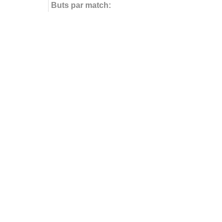
Buts par match:
Buts contre
Buts contre par match:
Aucun but encaissé
Buts par journée
FÉDÉRATIONS
LIGUES
Ligue 
Ligue 
Amate
Ligue 