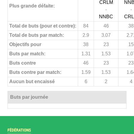
CRLM
NN
Plus grande défaite:
-
-
NNBC
CR
Total de buts (pour et contre):
84
46
38
Total de buts par match:
2.9
3.07
2.7
Objectifs pour
38
23
15
Buts par match:
1.31
1.53
1.0
Buts contre
46
23
23
Buts contre par match:
1.59
1.53
1.6
Aucun but encaissé
6
2
4
Buts par journée
FÉDÉRATIONS