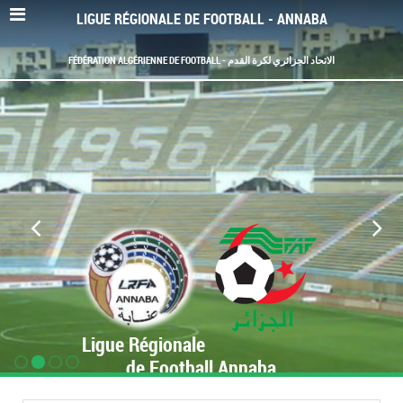
LIGUE RÉGIONALE DE FOOTBALL - ANNABA
FÉDÉRATION ALGÉRIENNE DE FOOTBALL - الاتحاد الجزائري لكرة القدم
Ligue Régionale
de Football Annaba
www.LRF-Annaba.org