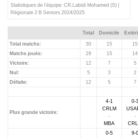
Statistiques de l'équipe: CR.Labidi Mohamed (S) |
Régionale 2 B Seniors 2024/2025
Total
Domicile
Extér
Total matchs:
30
15
15
Matchs joués:
29
15
14
Victoire:
12
7
5
Nul:
5
3
2
Défaite:
12
5
7
4-1
0-
CRLM
USA
Plus grande victoire:
-
-
MBA
CR
0-5
9-