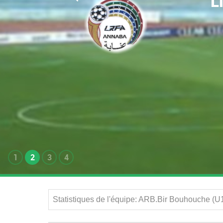
L
1
2
3
4
Statistiques de l'équipe: ARB.Bir Bouhouche (