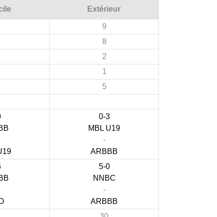
ile
Extérieur
9
8
2
1
5
0
0-3
BB
MBL U19
-
U19
ARBBB
6
5-0
BB
NNBC
-
O
ARBBB
30