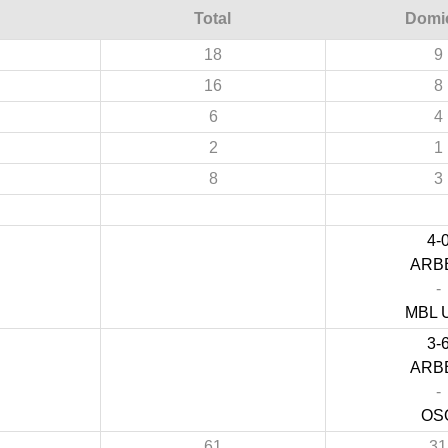
Total
Domic
18
9
16
8
6
4
2
1
8
3
4-
ARB
-
MBL 
3-
ARB
-
OS
61
31