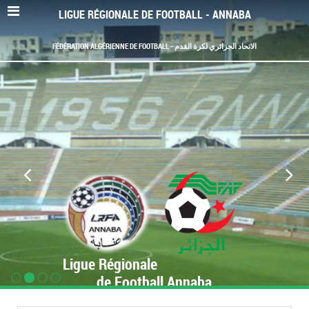
LIGUE RÉGIONALE DE FOOTBALL - ANNABA
FÉDÉRATION ALGÉRIENNE DE FOOTBALL - الاتحاد الجزائري لكرة القدم
Ligue Régionale
de Football Annaba
www.LRF-Annaba.org