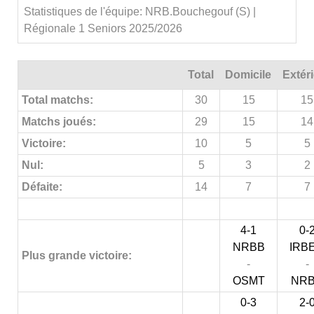
Statistiques de l'équipe: NRB.Bouchegouf (S) |
Régionale 1 Seniors 2025/2026
Total
Domicile
Extér
Total matchs:
30
15
15
Matchs joués:
29
15
14
Victoire:
10
5
5
Nul:
5
3
2
Défaite:
14
7
7
4-1
0-
NRBB
IRB
Plus grande victoire:
-
-
OSMT
NR
0-3
2-