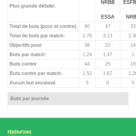
NRBB
ESF
Plus grande défaite:
-
-
ESSA
NR
Total de buts (pour et contre):
80
47
33
Total de buts par match:
2.76
3.13
2.3
Objectifs pour
36
22
14
Buts par match:
1.24
1.47
1
Buts contre
44
25
19
Buts contre par match:
1.52
1.67
1.3
Aucun but encaissé
5
0
5
Buts par journée
FÉDÉRATIONS