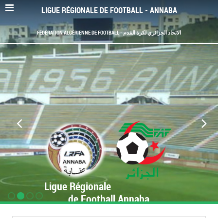
LIGUE RÉGIONALE DE FOOTBALL - ANNABA
FÉDÉRATION ALGÉRIENNE DE FOOTBALL - الاتحاد الجزائري لكرة القدم
Ligue Régionale
de Football Annaba
www.LRF-Annaba.org