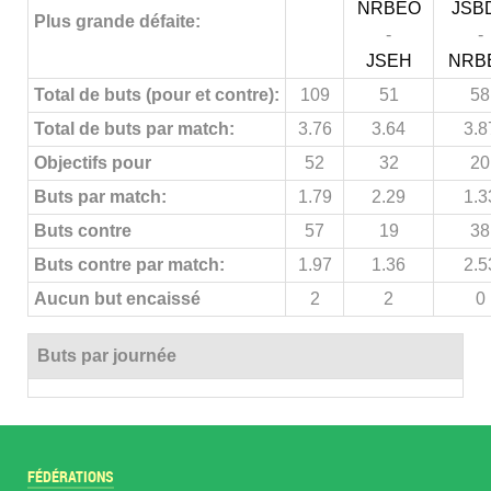
NRBEO
JSB
Plus grande défaite:
-
-
JSEH
NRB
Total de buts (pour et contre):
109
51
58
Total de buts par match:
3.76
3.64
3.8
Objectifs pour
52
32
20
Buts par match:
1.79
2.29
1.3
Buts contre
57
19
38
Buts contre par match:
1.97
1.36
2.5
Aucun but encaissé
2
2
0
Buts par journée
FÉDÉRATIONS