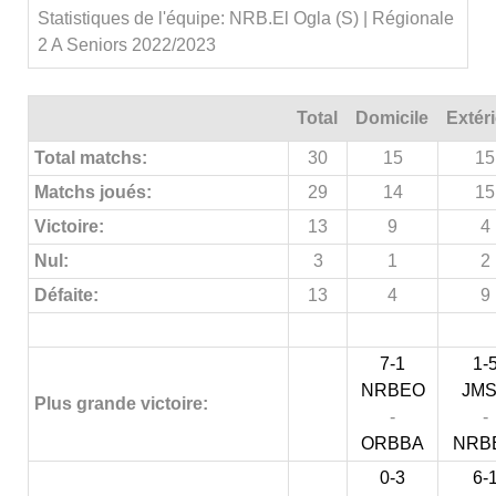
Statistiques de l'équipe: NRB.El Ogla (S) | Régionale
2 A Seniors 2022/2023
Total
Domicile
Extér
Total matchs:
30
15
15
Matchs joués:
29
14
15
Victoire:
13
9
4
Nul:
3
1
2
Défaite:
13
4
9
7-1
1-
NRBEO
JM
Plus grande victoire:
-
-
ORBBA
NRB
0-3
6-