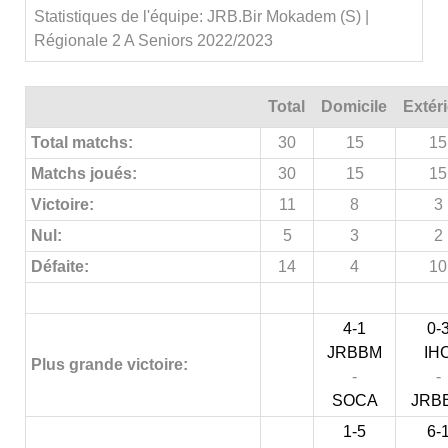
Statistiques de l'équipe: JRB.Bir Mokadem (S) |
Régionale 2 A Seniors 2022/2023
Total
Domicile
Extér
Total matchs:
30
15
15
Matchs joués:
30
15
15
Victoire:
11
8
3
Nul:
5
3
2
Défaite:
14
4
10
4-1
0-
JRBBM
IH
Plus grande victoire:
-
-
SOCA
JRB
1-5
6-