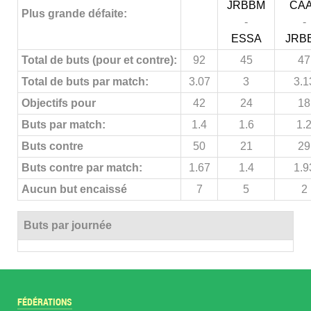
JRBBM
CA
Plus grande défaite:
-
-
ESSA
JRB
Total de buts (pour et contre):
92
45
47
Total de buts par match:
3.07
3
3.1
Objectifs pour
42
24
18
Buts par match:
1.4
1.6
1.
Buts contre
50
21
29
Buts contre par match:
1.67
1.4
1.9
Aucun but encaissé
7
5
2
Buts par journée
FÉDÉRATIONS