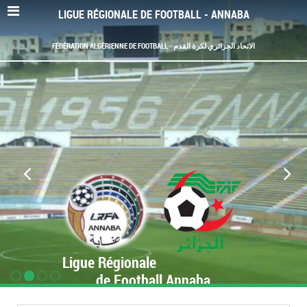
LIGUE RÉGIONALE DE FOOTBALL - ANNABA
FÉDÉRATION ALGÉRIENNE DE FOOTBALL - الاتحاد الجزائري لكرة القدم
Ligue Régionale
de Football Annaba
www.LRF-Annaba.org